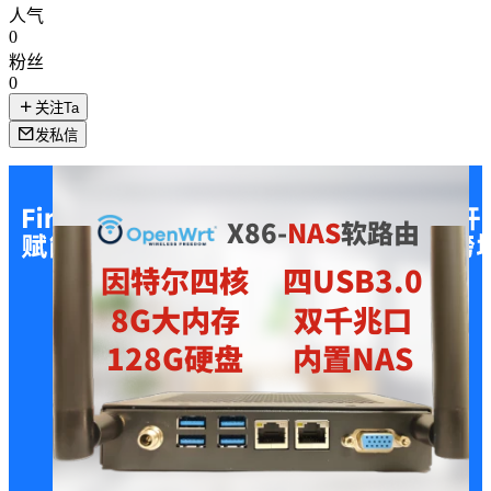
人气
0
粉丝
0
关注Ta
发私信