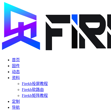
首页
固件
动态
资料
Firekb投屏教程
Firekb软路由
Firekb矩阵教程
定制
导航