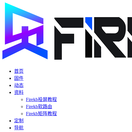
首页
固件
动态
资料
Firekb投屏教程
Firekb软路由
Firekb矩阵教程
定制
导航