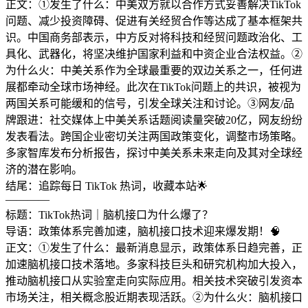
正文：①发生了什么：中美双方就以合作方式妥善解决TikTok
问题、减少投资障碍、促进有关经贸合作等达成了基本框架共
识。中国商务部表示，中方反对将科技和经贸问题政治化、工
具化、武器化，将坚决维护国家利益和中资企业合法权益。②
为什么火：中美关系作为全球最重要的双边关系之一，任何进
展都牵动全球市场神经。此次在TikTok问题上的共识，被视为
两国关系可能缓和的信号，引发全球关注和讨论。③网友/品
牌跟进：社交媒体上中美关系话题阅读量突破20亿，网友纷纷
发表看法。跨国企业密切关注两国政策变化，调整市场策略。
多家智库发布分析报告，探讨中美关系未来走向及其对全球经
济的潜在影响。
结尾：追踪每日 TikTok 热词，收藏本站🌟
————
标题：TikTok热词｜脑机接口为什么爆了？
导语：政策体系完善加速，脑机接口技术迎来爆发期！🧠
正文：①发生了什么：最新消息显示，政策体系日趋完善，正
加速脑机接口技术落地。多家科技巨头和研究机构加大投入，
推动脑机接口从实验室走向实际应用。相关技术突破引发资本
市场关注，相关概念股近期表现活跃。②为什么火：脑机接口