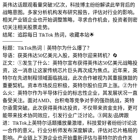
英伟达话题观看量突破3亿次，科技博主纷纷解读此举背后的
战略意图。多家分析机构发布研究报告，评估对行业的影响。
相关产业链企业也开始调整策略，寻求合作机会，投资者则密
切关注相关股票走势。
结尾：追踪每日 TikTok 热词，收藏本站🌟
————
标题：TikTok热词｜英特尔为什么爆了？
导语：获英伟达50亿美元入股，英特尔迎来转机？🔄
正文：①发生了什么：英特尔宣布获得英伟达50亿美元战略投
资，这一消息让这家传统芯片巨头再次成为焦点。近年来，英
特尔在先进制程领域面临挑战，此次合作被视为其重振旗鼓的
重要契机。资本市场反应积极，英特尔股价应声上涨。②为什
么火：英特尔作为半导体行业的标志性企业，其发展状况一直
备受关注。面对AMD、台积电等竞争对手的强劲挑战，英特
尔亟需突破。此次获得英伟达投资，不仅带来资金支持，更可
能带来技术协同效应，引发行业广泛讨论。③网友/品牌跟
进：TikTok上英特尔话题播放量激增，科技爱好者纷纷讨论这
一合作的意义。行业分析师发布深度解读，评估对芯片格局的
影响。产业链上下游企业也开始重新评估与英特尔的合作关