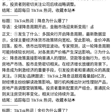
系，投资者则密切关注公司后续战略调整。
结尾：追踪每日 TikTok 热词，收藏本站🌟
————
标题：TikTok热词｜降息为什么爆了？
导语：全球降息周期开启，金融市场迎来新变局！💰
正文：①发生了什么：多国央行开启降息周期，最新数据显
示，全球主要经济体货币政策转向宽松。受此影响，金价冲高
回落，股市、债市出现明显波动。专家预测，这一轮降息周期
可能持续较长时间，对各类资产价格产生深远影响。②为什么
火：降息政策直接影响普通人的理财、贷款等金融行为，也与
房地产市场、股市走势密切相关。在经济增长放缓的背景下，
降息成为刺激经济的重要手段，引发投资者和普通民众的高度
关注。③网友/品牌跟进：TikTok上降息话题观看量超8亿次，
财经博主纷纷解读政策影响。银行机构推出针对性理财产品，
房地产商调整营销策略。投资者重新配置资产组合，普通民众
则关注房贷利率变化，相关讨论持续升温。
结尾：追踪每日 TikTok 热词，收藏本站🌟
————
标题：TikTok热词｜金价为什么爆了？