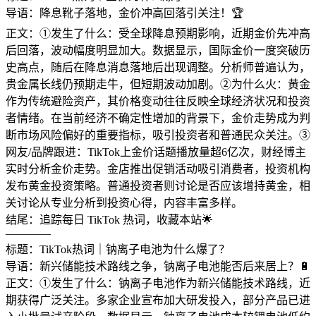
导语：降息靴子落地，金价冲高回落引关注！🏆
正文：①发生了什么：受全球降息预期影响，近期金价先冲高
后回落，波动幅度明显加大。数据显示，国际金价一度突破历
史高点，随后在降息消息落地后出现调整。分析师普遍认为，
贵金属长线仍预期走牛，但短期波动加剧。②为什么火：黄金
作为传统避险资产，其价格变动往往反映全球经济状况和投资
者情绪。在当前经济不确定性增加的背景下，金价走势成为判
断市场风险偏好的重要指标，吸引投资者和普通民众关注。③
网友/品牌跟进：TikTok上金价话题播放量超6亿次，财经博主
实时分析金价走势。金店推出促销活动吸引消费者，投资机构
发布黄金投资策略。普通投资者则讨论是否应该增持黄金，相
关讨论从专业分析到投资心得，内容丰富多样。
结尾：追踪每日 TikTok 热词，收藏本站🌟
————
标题：TikTok热词｜钠离子电池为什么爆了？
导语：新兴储能技术路线之争，钠离子电池能否后来居上？🔋
正文：①发生了什么：钠离子电池作为新兴储能技术路线，近
期获得广泛关注。多家企业宣布加大研发投入，部分产品已进