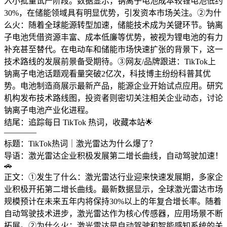
入小批量试产阶段。数据显示，钠离子电池成本较锂电池低约
30%，在储能领域具有明显优势，引发资本市场关注。②为什
么火：随着全球能源转型加速，储能技术成为关键环节。钠离
子电池凭借资源丰富、成本低廉等优势，被视为锂电池的有力
补充甚至替代。在电动车和储能市场快速扩张的背景下，这一
技术路线的发展前景备受期待。③网友/品牌跟进：TikTok上
钠离子电池话题观看量突破2亿次，科技博主纷纷科普其优
势。电池制造商展示最新产品，能源企业开始试点应用。研究
机构发布技术路线图，投资者则密切关注相关企业动态，讨论
钠离子电池产业化进程。
结尾：追踪每日 TikTok 热词，收藏本站🌟
————
标题：TikTok热词｜激光雷达为什么爆了？
导语：激光雷达企业积极发展第二增长曲线，自动驾驶加速！
🚗
正文：①发生了什么：激光雷达行业迎来快速发展期，多家企
业积极开拓第二增长曲线。最新数据显示，全球激光雷达市场
规模预计在未来五年内将保持30%以上的年复合增长率。随着
自动驾驶技术进步，激光雷达作为核心传感器，应用场景不断
拓展。②为什么火：激光雷达是自动驾驶和智能感知系统的关