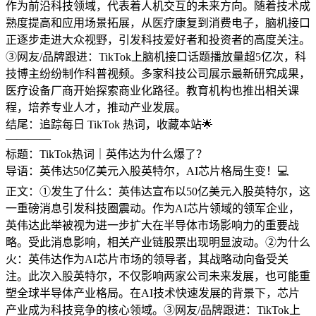
作为前沿科技领域，代表着人机交互的未来方向。随着技术成
熟度提高和应用场景拓展，从医疗康复到消费电子，脑机接口
正逐步走进大众视野，引发科技爱好者和投资者的高度关注。
③网友/品牌跟进：TikTok上脑机接口话题播放量超5亿次，科
技博主纷纷制作科普视频。多家科技公司展示最新研究成果，
医疗设备厂商开始探索商业化路径。教育机构也推出相关课
程，培养专业人才，推动产业发展。
结尾：追踪每日 TikTok 热词，收藏本站🌟
————
标题：TikTok热词｜英伟达为什么爆了？
导语：英伟达50亿美元入股英特尔，AI芯片格局生变！💻
正文：①发生了什么：英伟达宣布以50亿美元入股英特尔，这
一重磅消息引发科技圈震动。作为AI芯片领域的领军企业，
英伟达此举被视为进一步扩大在半导体市场影响力的重要战
略。受此消息影响，相关产业链股票出现明显波动。②为什么
火：英伟达作为AI芯片市场的领导者，其战略动向备受关
注。此次入股英特尔，不仅影响两家公司未来发展，也可能重
塑全球半导体产业格局。在AI技术快速发展的背景下，芯片
产业成为科技竞争的核心领域。③网友/品牌跟进：TikTok上