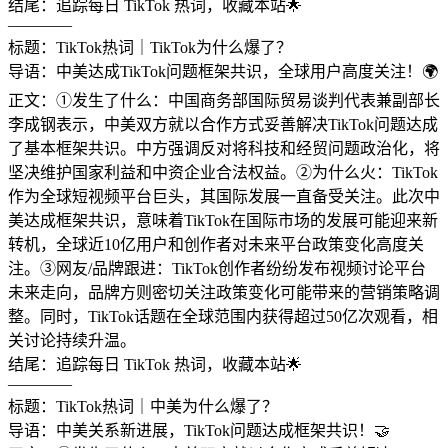
结尾：追踪每日 TikTok 热词，收藏本站🌟
————
标题：TikTok热词｜TikTok为什么爆了？
导语：中美达成TikTok问题框架共识，全球用户高度关注！🌍
正文：①发生了什么：中国商务部国际贸易谈判代表兼副部长
李成钢表示，中美双方就以合作方式妥善解决TikTok问题达成
了基本框架共识。中方强调反对将科技和经贸问题政治化，将
坚决维护国家利益和中资企业合法权益。②为什么火：TikTok
作为全球短视频平台巨头，其国际发展一直备受关注。此次中
美达成框架共识，意味着TikTok在国际市场的发展可能迎来新
转机，全球近10亿用户和创作者对未来平台政策变化高度关
注。③网友/品牌跟进：TikTok创作者纷纷发布视频讨论平台
未来走向，品牌方则密切关注政策变化可能带来的营销策略调
整。同时，TikTok话题在全球范围内获得超过50亿次观看，相
关讨论持续升温。
结尾：追踪每日 TikTok 热词，收藏本站🌟
————
标题：TikTok热词｜中美为什么爆了？
导语：中美关系新进展，TikTok问题达成框架共识！🤝