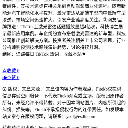
键组件，其技术进步直接关系到自动驾驶商业化进程。随着新
能源汽车智能化水平提升，激光雷达从高端车型向中低端车型
渗透，市场空间迅速扩大，引发产业链高度关注。③网友/品
牌跟进：TikTok上激光雷达话题播放量超4亿次，科技博主展
示最新应用案例。车企纷纷宣布搭载激光雷达的新车型，科技
公司推出创新解决方案。投资者关注相关上市公司表现，行业
分析师则预测技术路线演进趋势，讨论持续升温。
结尾：追踪每日 TikTok 热词，收藏本站🌟
————
收藏
0
点赞
0
版权：文章来源： 文章该内容为作者观点，Firekb仅提供
信息存储空间服务，不代表Firekb观点或立场。版权归原作者
所有，未经允许不得转载。对于因本网站图片、内容所引起的
纠纷、损失等，Firekb不承担侵权行为的连带责任。如发现本
站文章存在版权问题，请联系：ysdl@esdli.com
转载请注明出处：https://www.esdli.com/4603.html