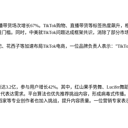
，直播带货场次增长67%。TikTok购物、直播带货等标签热度飙升
入驻门槛。同时，中美就TikTok问题达成框架共识，消除了部
花西子等加速布局TikTok电商，一位品牌负责人表示：”TikT
量达3.2亿，参与用户增长42%。其中，红山果手势舞、Lucife
世代表达需求。平台算法也优先推荐挑战内容，形成病毒式传播
蹈家等专业创作者也加入挑战，提升内容质量。一位营销专家表