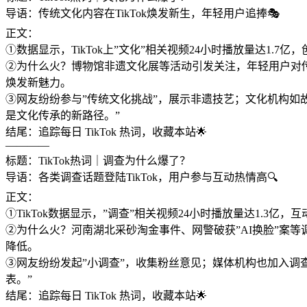
导语：传统文化内容在TikTok焕发新生，年轻用户追捧🎭
正文：
①数据显示，TikTok上”文化”相关视频24小时播放量达1
②为什么火？博物馆非遗文化展等活动引发关注，年轻用户对传
焕发新魅力。
③网友纷纷参与”传统文化挑战”，展示非遗技艺；文化机构如故宫
是文化传承的新路径。”
结尾：追踪每日 TikTok 热词，收藏本站🌟
————
标题：TikTok热词｜调查为什么爆了？
导语：各类调查话题登陆TikTok，用户参与互动热情高🔍
正文：
①TikTok数据显示，”调查”相关视频24小时播放量达1.
②为什么火？河南湖北采砂淘金事件、网警破获”AI换脸”案等
降低。
③网友纷纷发起”小调查”，收集粉丝意见；媒体机构也加入调查
表。”
结尾：追踪每日 TikTok 热词，收藏本站🌟