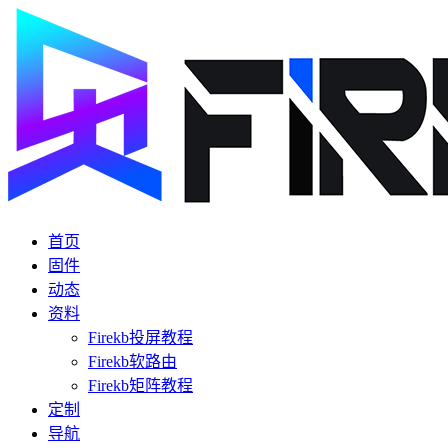
首页
固件
动态
资料
Firekb投屏教程
Firekb软路由
Firekb矩阵教程
定制
导航