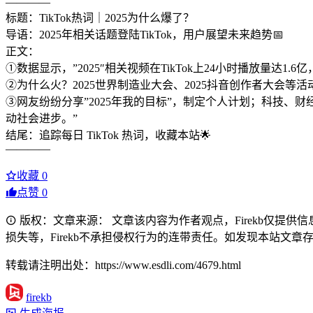
————
标题：TikTok热词｜2025为什么爆了？
导语：2025年相关话题登陆TikTok，用户展望未来趋势📅
正文：
①数据显示，”2025″相关视频在TikTok上24小时播放量达
②为什么火？2025世界制造业大会、2025抖音创作者大会
③网友纷纷分享”2025年我的目标”，制定个人计划；科技、
动社会进步。”
结尾：追踪每日 TikTok 热词，收藏本站🌟
————
收藏
0
点赞
0
版权：文章来源： 文章该内容为作者观点，Firekb仅提
损失等，Firekb不承担侵权行为的连带责任。如发现本站文章存在版权
转载请注明出处：https://www.esdli.com/4679.html
firekb