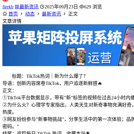
firekb
最新资讯
2025年09月23日
629 浏览
首页
动态
最新资讯
正文
文章详情
标题：TikTok热词｜新为什么爆了？
导语：创新内容席卷TikTok，用户追逐新鲜感🔥
正文：
①TikTok平台数据显示，带有”新”标签的视频在过去24小
②为什么火？心理学专家指出，人类天生对新奇事物充满好奇，
热度。
③网友纷纷参与”新事物挑战”，分享生活中的第一次体验；品牌方
密码。”
结尾：追踪每日 TikTok 热词，收藏本站🌟