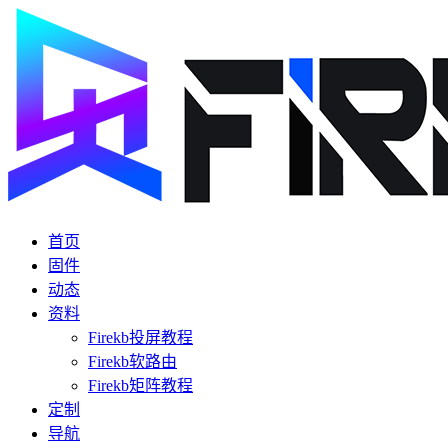
首页
固件
动态
资料
Firekb投屏教程
Firekb软路由
Firekb矩阵教程
定制
导航