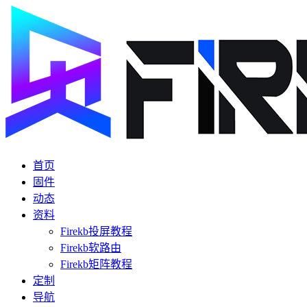
首页
固件
动态
资料
Firekb投屏教程
Firekb软路由
Firekb矩阵教程
定制
导航