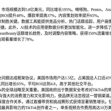
市场规模达到5.8亿美元，同比增长195%。嘀嗒狗、Pentos、An
ROI提升48%，爆款率提高37%，内容策划效率提升65%。
商家制胜关键。数据工具能提供竞品分析、热门话题追踪、用户画像
便捷。此外，AI技术的应用使数据分析更加智能化，进一步降低
出CleanBeauty话题增长趋势，及时调整内容策略，获得350
观看量增长了78%。
全问题达成框架协议，美国市场用户达1.5亿，占美国总人口近45
入同比增长65%，平均ROI达到4.8，高于其他社交平台。
k的全球战略至关重要。美国政府出于数据安全考虑对TikTok的
体具有强大的消费潜力和文化影响力，使品牌无法忽视这一营销渠道
ok建立深度合作关系，通过直播带货和挑战赛形式获得显著销售增长。快餐品
为美国最具影响力的TikTok创作者之一，单条视频合作费用高达10万