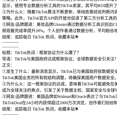
显示，使用专业数据分析工具的TikTok卖家，其平均ROI提升了
②为什么火：随着TikTok算法不断更新，单纯依靠经验判
策略。此外，TikTok官方API的开放也促进了第三方分析工
③网友/品牌跟进：美妆品牌Glossier通过数据分析工具识别出C
频观看完成率提升28%。个人创作者通过数据分析，平均粉丝增
结尾：追踪每日 TikTok 热词，收藏本站🌟
————
————
标题：TikTok热词｜框架协议为什么爆了？
导语：TikTok与美国政府达成框架协议，全球数据安全引关注！
正文：
①发生了什么：最新消息显示，TikTok已与美国政府就数据
TikTok美国业务的所有权结构调整，将确保美国用户数据安
②为什么火：这一框架协议的达成，意味着TikTok可能避免
成为全球关注的焦点，引发了关于数据主权、国家安全与全球
③网友/品牌跟进：美国品牌如Walmart和Oracle表达了与
TikTokDeal在24小时内获得超过2000万次浏览，创作者
结尾：追踪每日 TikTok 热词，收藏本站🌟
————