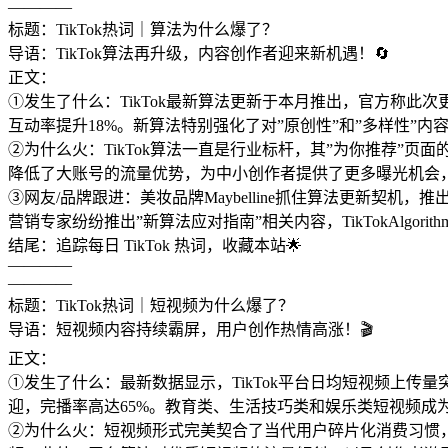
————
标题：TikTok热词｜算法为什么爆了？
导语：TikTok算法再升级，内容创作者迎来新机遇！🔄
正文：
①发生了什么：TikTok最新算法更新于本月推出，官方称此
互动率提升18%。新算法特别强化了对”原创性”和”多样性”内
②为什么火：TikTok算法一直是行业标杆，其”为你推荐
降低了大账号的流量优势，为中小创作者提供了更多曝光机会
③网友/品牌跟进：美妆品牌Maybelline抓住算法更新契机，
营销专家纷纷推出”新算法应对指南”相关内容，TikTokAlgor
结尾：追踪每日 TikTok 热词，收藏本站🌟
————
————
标题：TikTok热词｜短视频为什么爆了？
导语：短视频内容持续霸屏，用户创作热情高涨！🎬
正文：
①发生了什么：最新数据显示，TikTok平台日均短视频上传量
迎，完播率高达65%。教育类、生活技巧类和娱乐类短视频成
②为什么火：短视频形式完美契合了当代用户碎片化消费习惯，