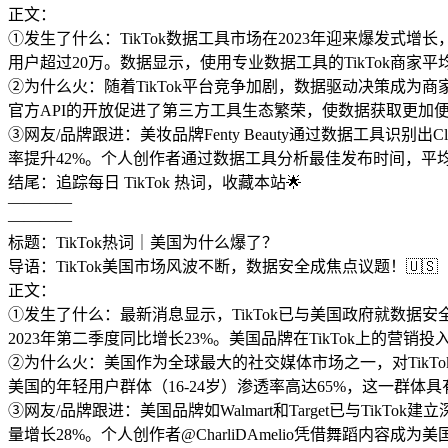
正文：
①发生了什么：TikTok数据工具市场在2023年迎来爆发式增长，
用户超过20万。数据显示，使用专业数据工具的TikTok商家平均
②为什么火：随着TikTok平台竞争加剧，数据驱动决策成为
官方API的开放促进了第三方工具生态繁荣，使数据获取更加
③网友/品牌跟进：美妆品牌Fenty Beauty通过数据工具识别
率提升42%。个人创作者通过数据工具分析最佳发布时间，平均
结尾：追踪每日 TikTok 热词，收藏本站🌟
————
————
标题：TikTok热词｜美国为什么爆了？
导语：TikTok美国市场风波不断，数据安全成焦点议题！🇺🇸
正文：
①发生了什么：最新消息显示，TikTok已与美国政府就数据安
2023年第二季度同比增长23%。美国品牌在TikTok上的营销投
②为什么火：美国作为全球最大的社交媒体市场之一，对TikTo
美国的年轻用户群体（16-24岁）渗透率高达65%，这一群
③网友/品牌跟进：美国品牌如Walmart和Target已与TikT
量增长28%。个人创作者@CharliDAmelio凭借舞蹈内容成