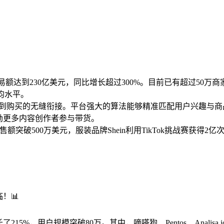
商交易额达到230亿美元，同比增长超过300%。目前已有超过50万商家
均水平。
从种草到购买的无缝衔接。平台强大的算法能够精准匹配用户兴趣
激励更多内容创作者参与带货。
场销售额突破500万美元，服装品牌Shein利用TikTok挑战赛获得2亿
！📊
了215%，用户规模突破80万。其中，嘀嗒狗、Pentos、Anal