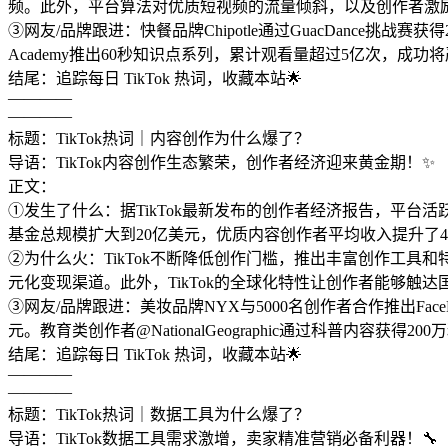
频。此外，平台算法对优质短视频的流量倾斜，以及创作者激
③网友/品牌跟进：快餐品牌Chipotle通过GuacDance挑战
Academy推出60秒知识点系列，累计观看量超过5亿次，成
结尾：追踪每日 TikTok 热词，收藏本站🌟
————
————
标题：TikTok热词｜内容创作为什么爆了？
导语：TikTok内容创作生态繁荣，创作者经济迎来黄金期！✨
正文：
①发生了什么：据TikTok最新发布的创作者经济报告，平台活跃
基金总规模扩大到20亿美元，优质内容创作者平均收入提升了4
②为什么火：TikTok不断降低创作门槛，推出丰富创作工
元化变现渠道。此外，TikTok的全球化特性让创作者能够触
③网友/品牌跟进：美妆品牌NYX与5000名创作者合作推出Face
元。教育类创作者@NationalGeographic通过科普内容获
结尾：追踪每日 TikTok 热词，收藏本站🌟
————
————
标题：TikTok热词｜数据工具为什么爆了？
导语：TikTok数据工具需求激增，卖家精准营销必备利器！🔧