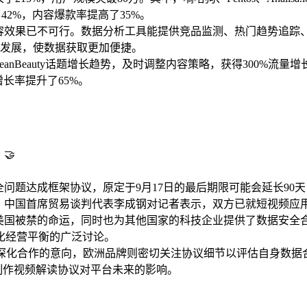
42%，内容爆款率提高了35%。
断内容效果已不可行。数据分析工具能提供竞品监测、热门趋势追
具的发展，使数据获取更加便捷。
leanBeauty话题增长趋势，及时调整内容策略，获得300%流量增
长率提升了65%。
🤝
安全问题达成框架协议，原定于9月17日的最后期限可能会延长9
全。中国首席贸易谈判代表李成钢对记者表示，双方已就短视频应用
在美国被禁的命运，同时也为其他国家的科技企业提供了数据安全合
化经营平衡的广泛讨论。
TikTok深化合作的意向，欧洲品牌则密切关注协议细节以评估自身
们纷纷制作视频解读协议对平台未来的影响。