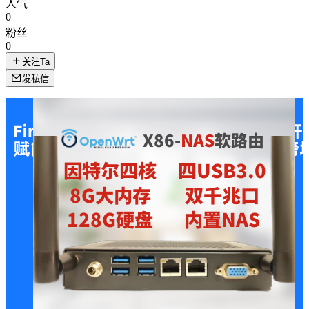
人气
0
粉丝
0
关注Ta
发私信