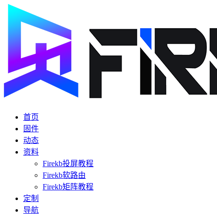
首页
固件
动态
资料
Firekb投屏教程
Firekb软路由
Firekb矩阵教程
定制
导航