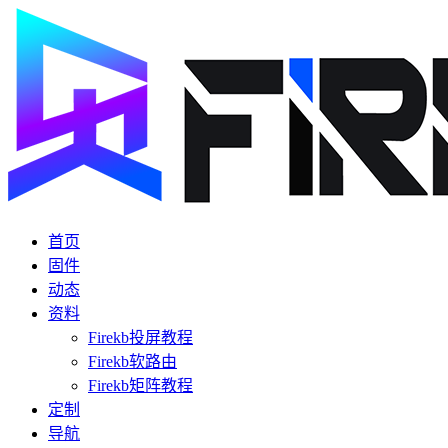
首页
固件
动态
资料
Firekb投屏教程
Firekb软路由
Firekb矩阵教程
定制
导航