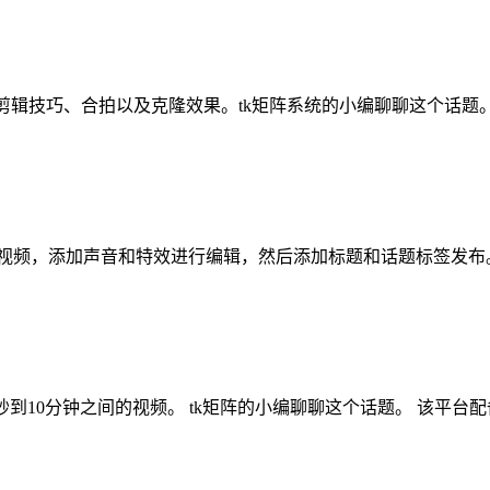
场和剪辑技巧、合拍以及克隆效果。tk矩阵系统的小编聊聊这个话题
，录制或上传视频，添加声音和特效进行编辑，然后添加标题和话题标签发布
5秒到10分钟之间的视频。 tk矩阵的小编聊聊这个话题。 该平台