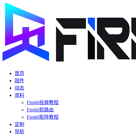
首页
固件
动态
资料
Firekb投屏教程
Firekb软路由
Firekb矩阵教程
定制
导航