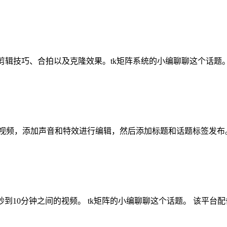
场和剪辑技巧、合拍以及克隆效果。tk矩阵系统的小编聊聊这个话题
，录制或上传视频，添加声音和特效进行编辑，然后添加标题和话题标签发布
5秒到10分钟之间的视频。 tk矩阵的小编聊聊这个话题。 该平台