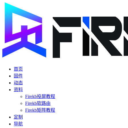
首页
固件
动态
资料
Firekb投屏教程
Firekb软路由
Firekb矩阵教程
定制
导航