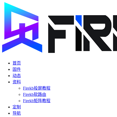
首页
固件
动态
资料
Firekb投屏教程
Firekb软路由
Firekb矩阵教程
定制
导航