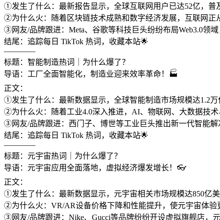
①发生了什么：最新报告显示，全球互联网用户已达52亿，普及率
②为什么火：随着区块链技术成熟和数字经济发展，互联网正从
③网友/品牌跟进：Meta、谷歌等科技巨头纷纷布局Web3.0
结尾：追踪每日 TikTok 热词，收藏本站🌟
————
标题：智能制造热词｜为什么爆了？
导语：工厂全面智能化，制造业迎来效率革命！🏭
正文：
①发生了什么：最新数据显示，全球智能制造市场规模达1.2万亿
②为什么火：随着工业4.0深入推进，AI、物联网、大数据
③网友/品牌跟进：西门子、博世等工业巨头推出新一代智能解决
结尾：追踪每日 TikTok 热词，收藏本站🌟
————
标题：元宇宙热词｜为什么爆了？
导语：元宇宙应用全面落地，虚拟经济爆发增长！👓
正文：
①发生了什么：最新数据显示，元宇宙相关市场规模达850亿美元
②为什么火：VR/AR设备价格下降和性能提升，使元宇宙体
③网友/品牌跟进：Nike、Gucci等品牌纷纷开设虚拟旗舰店