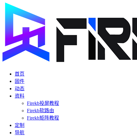
首页
固件
动态
资料
Firekb投屏教程
Firekb软路由
Firekb矩阵教程
定制
导航