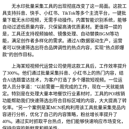
无水印批量采集工具的出现彻底改变了这一局面。这款工
具支持抖音、快手、小红书、TikTok等多个主流平台，一键批
量下载无水印视频，无需手动操作。内置智能识别系统，能够
自动过滤低质量内容，只保留高清优质素材。更值得一提的
是，工具还支持视频抽帧、镜像处理、自动替换BGM等功
能，满足创作者多样化的需求。通过AI数据驱动生产，运营
者可以快速筛选出符合品牌调性的热点内容，实现”热点即爆
款”的创作目标。
上海某短视频代运营公司使用这款工具后，工作效率提升
了300%。他们通过批量采集抖音、小红书上的热门内容，结
合AI选题雷达技术，为客户打造了多个爆款短视频。一位运
营人员分享道：”以前需要一周完成的工作，现在一天就能搞
定。特别是在处理大量本地餐饮行业素材时，工具的POI核销
功能帮助我们快速筛选出符合目标区域的内容，大大提高了转
化率。”另一个案例是某MCN机构利用该工具批量采集竞品内
容进行分析，优化了自己的内容策略，粉丝增长率提升了
40%。通过实时抓取平台热点，他们能够快速响应市场变化，
保持内容的新鲜度和相关性。