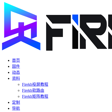
首页
固件
动态
资料
Firekb投屏教程
Firekb软路由
Firekb矩阵教程
定制
导航