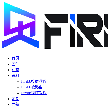
首页
固件
动态
资料
Firekb投屏教程
Firekb软路由
Firekb矩阵教程
定制
导航