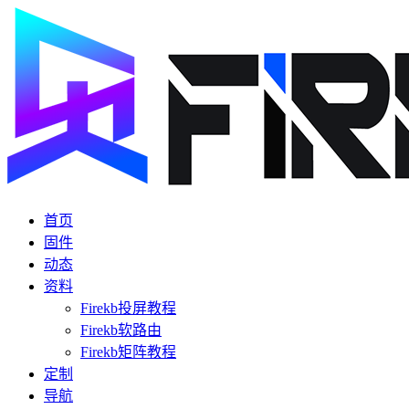
首页
固件
动态
资料
Firekb投屏教程
Firekb软路由
Firekb矩阵教程
定制
导航