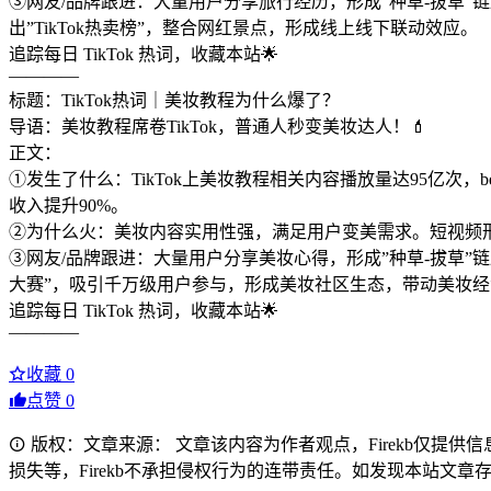
③网友/品牌跟进：大量用户分享旅行经历，形成”种草-拔草”链
出”TikTok热卖榜”，整合网红景点，形成线上线下联动效应。
追踪每日 TikTok 热词，收藏本站🌟
————
标题：TikTok热词｜美妆教程为什么爆了？
导语：美妆教程席卷TikTok，普通人秒变美妆达人！💄
正文：
①发生了什么：TikTok上美妆教程相关内容播放量达95亿次，
收入提升90%。
②为什么火：美妆内容实用性强，满足用户变美需求。短视频
③网友/品牌跟进：大量用户分享美妆心得，形成”种草-拔草”链
大赛”，吸引千万级用户参与，形成美妆社区生态，带动美妆
追踪每日 TikTok 热词，收藏本站🌟
————
收藏
0
点赞
0
版权：文章来源： 文章该内容为作者观点，Firekb仅提
损失等，Firekb不承担侵权行为的连带责任。如发现本站文章存在版权