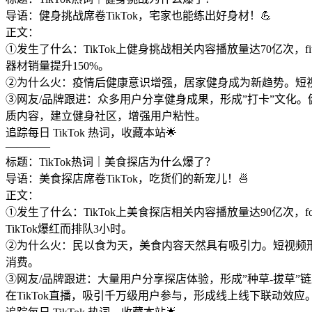
导语：健身挑战席卷TikTok，宅家也能练出好身材！💪
正文：
①发生了什么：TikTok上健身挑战相关内容播放量达70亿次，fi
器材销量提升150%。
②为什么火：疫情后健康意识增强，居家健身成为新趋势。短
③网友/品牌跟进：众多用户分享健身成果，形成”打卡”文化。健
质内容，建立健身社区，增强用户粘性。
追踪每日 TikTok 热词，收藏本站🌟
————
标题：TikTok热词｜美食探店为什么爆了？
导语：美食探店席卷TikTok，吃货们的新宠儿！🍜
正文：
①发生了什么：TikTok上美食探店相关内容播放量达90亿次，
TikTok爆红而排队3小时。
②为什么火：民以食为天，美食内容天然具有吸引力。短视频
消费。
③网友/品牌跟进：大量用户分享探店体验，形成”种草-拔草”链
在TikTok直播，吸引千万级用户参与，形成线上线下联动效应