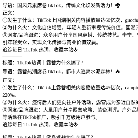
导语：国风元素席卷TikTok，传统文化焕发新活力！🐉
正文：
①发生了什么：TikTok上国潮相关内容播放量达60亿次，gu
②为什么火：文化自信增强，年轻人重新审视传统价值。国潮元
③网友/品牌跟进：众多用户分享国风穿搭、传统技艺。李宁、
引年轻受众，实现文化传播与商业价值双赢。
追踪每日 TikTok 热词，收藏本站🌟
————
标题：TikTok热词｜露营为什么爆了？
导语：露营热潮席卷TikTok，都市人逃离水泥森林！⛺
正文：
①发生了什么：TikTok上露营相关内容播放量达45亿次，ca
220%。
②为什么火：疫情后人们更向往户外活动，露营成为亲近自然
③网友/品牌跟进：大量用户分享露营攻略、装备测评。户外品牌与
等活动在TikTok推广，吸引千万级用户参与。
追踪每日 TikTok 热词，收藏本站🌟
————
标题：TikTok热词｜健身挑战为什么爆了？