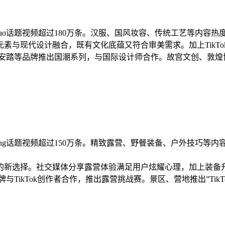
ochao话题视频超过180万条。汉服、国风妆容、传统工艺等内容
素与现代设计融合，既有文化底蕴又符合审美需求。加上TikT
安踏等品牌推出国潮系列，与国际设计师合作。故宫文创、敦煌博物
mping话题视频超过150万条。精致露营、野餐装备、户外技巧
的新选择。社交媒体分享露营体验满足用户炫耀心理，加上装备
TikTok创作者合作，推出露营挑战赛。景区、营地推出”Ti