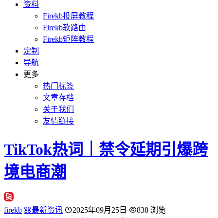
资料
Firekb投屏教程
Firekb软路由
Firekb矩阵教程
定制
导航
更多
热门标签
文章存档
关于我们
友情链接
TikTok热词｜禁令延期引爆跨
境电商潮
firekb
最新资讯
2025年09月25日
838 浏览