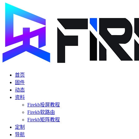
首页
固件
动态
资料
Firekb投屏教程
Firekb软路由
Firekb矩阵教程
定制
导航