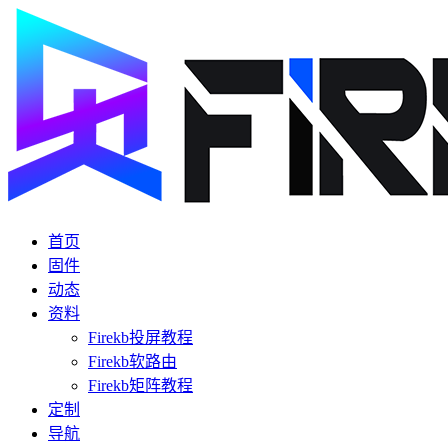
首页
固件
动态
资料
Firekb投屏教程
Firekb软路由
Firekb矩阵教程
定制
导航