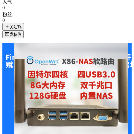
人气
0
粉丝
0
关注Ta
发私信