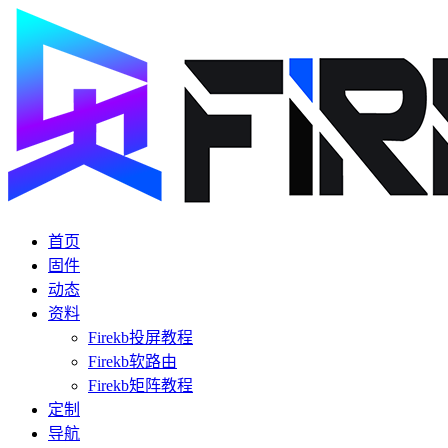
首页
固件
动态
资料
Firekb投屏教程
Firekb软路由
Firekb矩阵教程
定制
导航