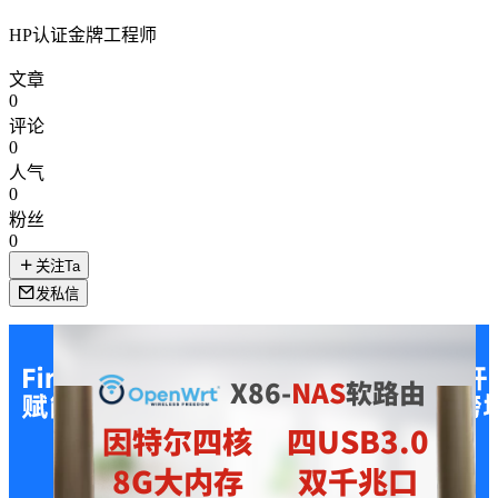
HP认证金牌工程师
文章
0
评论
0
人气
0
粉丝
0
关注Ta
发私信