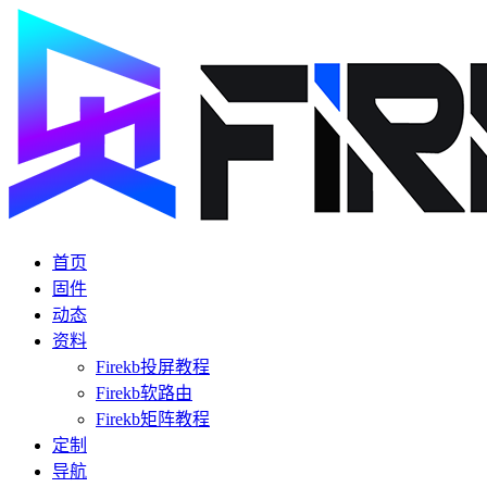
首页
固件
动态
资料
Firekb投屏教程
Firekb软路由
Firekb矩阵教程
定制
导航