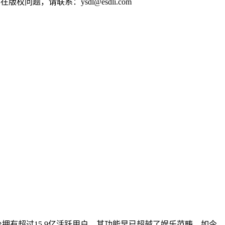
问题，请联系：ysdl@esdli.com
平台拥有超过15.9亿活跃用户，其功能早已超越了娱乐范畴。如今，Ti