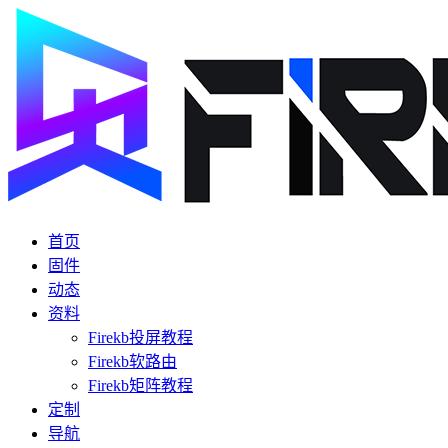
首页
固件
动态
资料
Firekb投屏教程
Firekb软路由
Firekb矩阵教程
定制
导航