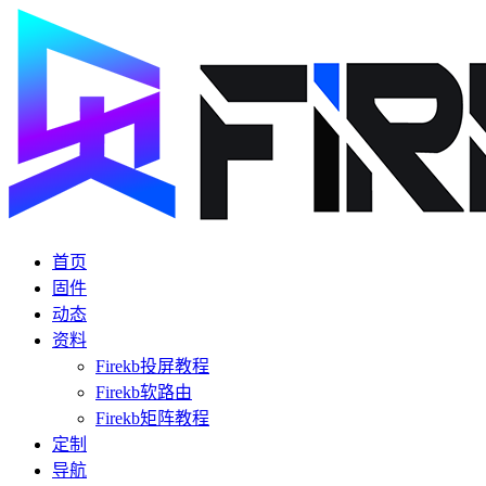
首页
固件
动态
资料
Firekb投屏教程
Firekb软路由
Firekb矩阵教程
定制
导航