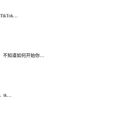
kTok…
。 不知道如何开始你…
。tk…