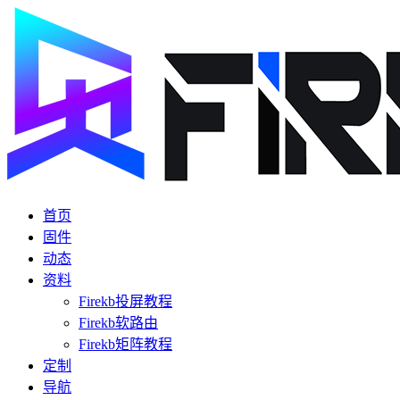
首页
固件
动态
资料
Firekb投屏教程
Firekb软路由
Firekb矩阵教程
定制
导航