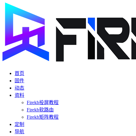
首页
固件
动态
资料
Firekb投屏教程
Firekb软路由
Firekb矩阵教程
定制
导航