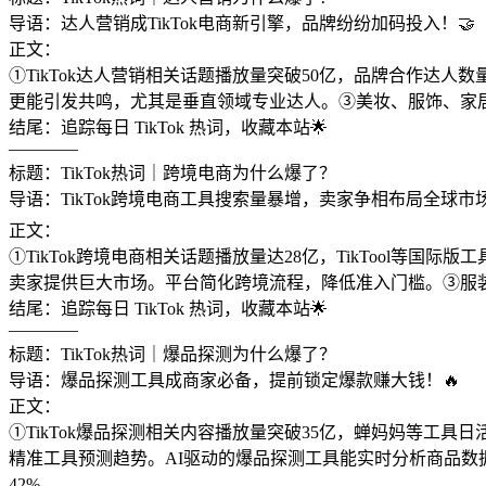
导语：达人营销成TikTok电商新引擎，品牌纷纷加码投入！🤝
正文：
①TikTok达人营销相关话题播放量突破50亿，品牌合作达人
更能引发共鸣，尤其是垂直领域专业达人。③美妆、服饰、家居
结尾：追踪每日 TikTok 热词，收藏本站🌟
————
标题：TikTok热词｜跨境电商为什么爆了？
导语：TikTok跨境电商工具搜索量暴增，卖家争相布局全球市场
正文：
①TikTok跨境电商相关话题播放量达28亿，TikTool等国际版工
卖家提供巨大市场。平台简化跨境流程，降低准入门槛。③服
结尾：追踪每日 TikTok 热词，收藏本站🌟
————
标题：TikTok热词｜爆品探测为什么爆了？
导语：爆品探测工具成商家必备，提前锁定爆款赚大钱！🔥
正文：
①TikTok爆品探测相关内容播放量突破35亿，蝉妈妈等工具日
精准工具预测趋势。AI驱动的爆品探测工具能实时分析商品
42%。