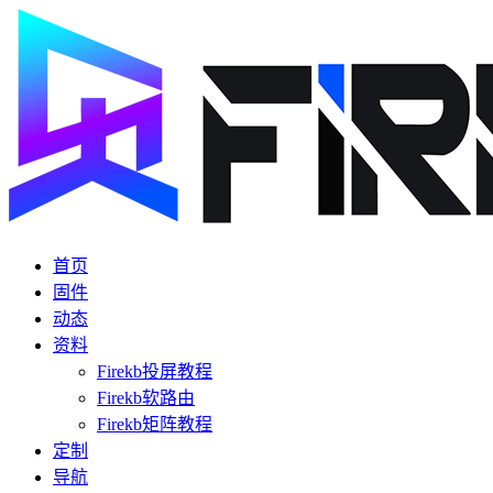
首页
固件
动态
资料
Firekb投屏教程
Firekb软路由
Firekb矩阵教程
定制
导航