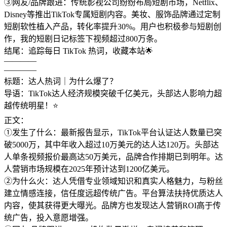
③网友/品牌跟进：传统影视公司纷纷布局短剧市场，Netflix、
Disney等推出TikTok专属短剧内容。美妆、服饰品牌通过定制
短剧软性植入产品，转化率提升30%。用户也积极参与短剧创
作，我的短剧日记标签下视频超过800万条。
结尾：追踪每日 TikTok 热词，收藏本站🌟
————
————
标题：达人热词｜为什么爆了？
导语：TikTok达人经济规模突破千亿美元，头部达人影响力超
越传统明星！⭐
正文：
①发生了什么：最新报告显示，TikTok平台认证达人数量已突
破5000万，其中年收入超过10万美元的达人达120万。头部达
人单条视频报价最高达50万美元，品牌合作排期已到明年。达
人营销市场规模在2025年预计达到1200亿美元。
②为什么火：达人凭借专业领域知识和真实人格魅力，与粉丝
建立情感连接，信任度远超传统广告。平台算法扶持优质达人
内容，使其获得更大曝光。品牌方也发现达人营销ROI高于传
统广告，投入意愿增强。