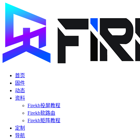
首页
固件
动态
资料
Firekb投屏教程
Firekb软路由
Firekb矩阵教程
定制
导航