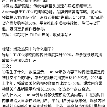
户，转化率远高于传统电商。
③网友/品牌跟进：传统电商巨头加速布局短视频带货，
Amazon推出TikTok式购物功能。品牌调整营销策略，将40%
预算投入TikTok带货。消费者养成”先看后买”习惯，TikTok带
货产品复购率达65%。平台推出多项扶持政策，降低带货门
槛，吸引更多创作者参与。
结尾：追踪每日 TikTok 热词，收藏本站🌟
————
————
标题：爆款热词｜为什么爆了？
导语：TikTok爆款内容传播速度提升300%，单条视频最高播
放量突破10亿次！🔥
正文：
①发生了什么：数据显示，TikTok爆款内容平均传播速度是传
统社交平台的3倍，单条视频最高播放量达10.3亿次。2025年
上半年，播放量破亿的视频数量同比增长450%。爆款内容带
动相关产品销量平均增长1200%，创造多个商业奇迹。
②为什么火：TikTok算法能够快速识别优质内容，并在短时间
内推送给大量潜在兴趣用户。平台用户分享意愿强，爆款内容
通过社交网络实现裂变式传播。此外，平台热点机制让爆款内