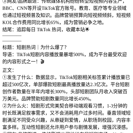
③网友/品牌跟进：传统媒体机构纷纷转型短视频内容生产，
BBC、CNN等开设TikTok官方账号。教育、医疗等专业领域
也通过短视频普及知识。品牌营销预算向短视频倾斜，短视频
KOL合作费用同比增长65%，成为营销必争之地。
结尾：追踪每日 TikTok 热词，收藏本站🌟
————
————
标题：短剧热词｜为什么爆了？
导语：TikTok短剧内容播放量暴增500%，成为平台最受欢迎
的内容形式之一！🎬
正文：
①发生了什么：数据显示，TikTok短剧相关标签累计播放量已
超过500亿次，单部爆款短剧最高播放量达2.3亿次。平台短剧
创作者数量在半年内增长300%，头部短剧团队月收入突破百
万美元。品牌赞助短剧数量同比增长450%。
②为什么火：短剧形式完美契合移动端观看习惯，1-3分钟的
时长既满足叙事需求，又不会消耗用户过多时间。垂直领域短
剧满足不同受众兴趣，从悬疑到爱情，从职场到校园，内容丰
富多样。互动性短剧还允许用户参与剧情发展，增强沉浸感。