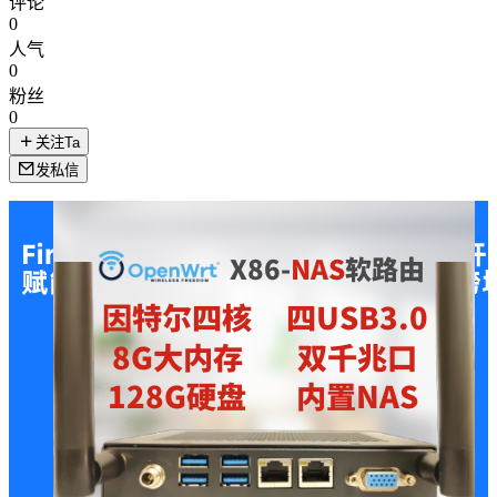
评论
0
人气
0
粉丝
0
关注Ta
发私信