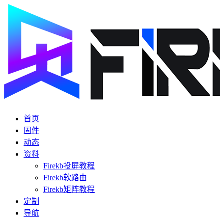
首页
固件
动态
资料
Firekb投屏教程
Firekb软路由
Firekb矩阵教程
定制
导航