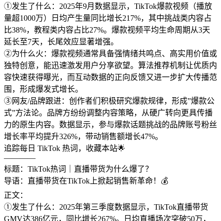
①发生了什么：2025年9月数据显示，TikTok爆款视频（播放
量超1000万）日均产生量同比增长217%，其中挑战类内容占
比38%，教程类内容占比27%。爆款视频平均生命周期从3天
延长至7天，长尾效应显著增强。
②为什么火：爆款视频通常具备强情绪共鸣点、高实用价值或
独特创意，能迅速激发用户分享欲望。算法推荐机制让优质内
容快速获得曝光，而互动数据的正向反馈又进一步扩大传播范
围，形成爆发式增长。
③网友/品牌跟进：创作者们积极研究爆款规律，形成”爆款公
式”方法论。品牌方纷纷调整内容策略，从硬广转向更具传播
力的原生内容。数据显示，参与爆款话题挑战的品牌账号粉丝
增长率平均提升326%，带动销售额增长47%。
追踪每日 TikTok 热词，收藏本站🌟
————
标题：TikTok热词｜直播带货为什么爆了？
导语：直播带货在TikTok上掀起销售新革命！💰
正文：
①发生了什么：2025年第三季度数据显示，TikTok直播带货
GMV达386亿元，同比增长267%。日均直播场次突破50万，