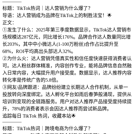
————
标题：TikTok热词｜达人营销为什么爆了？
导语：达人营销成为品牌在TikTok上的制胜法宝！🌟
正文：
①发生了什么：2025年第三季度数据显示，TikTok达人营销市
场规模达287亿元，同比增长176%。品牌合作达人数量同比增
长203%，其中中小微达人(1-100万粉丝)合作占比提升至
68%，ROI平均高出头部达人32%。
②为什么火：达人营销凭借真实性和信任度快速获得消费者认
可。达人粉丝群体精准，内容创作专业，能将品牌信息自然融
入日常内容，大幅提升用户接受度。数据显示，达人推荐内容
转化率是传统广告的5.8倍。
③网友/品牌跟进：品牌纷纷建立长期达人合作机制，从单一
投放转向深度绑定。达人孵化平台如雨后春笋般涌现，提供从
培训到变现的全链路服务。用户对达人推荐产品接受度持续提
升，78%的消费者表示会因达人推荐而尝试新品牌。
追踪每日 TikTok 热词，收藏本站🌟
————
标题：TikTok热词｜跨境电商为什么爆了？