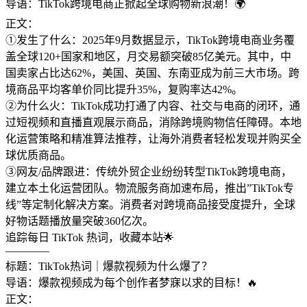
导语：TikTok跨境电商正掀起全球购物新浪潮！🌍
正文：
①发生了什么：2025年9月数据显示，TikTok跨境电商业务覆
盖全球120+国家和地区，月交易额突破85亿美元。其中，中
国卖家占比达62%，美国、英国、东南亚成为前三大市场。跨
境商品平均客单价同比提升35%，复购率达42%。
②为什么火：TikTok成功打通了内容、社交与电商的闭环，通
过短视频和直播直观展示商品，消除跨境购物信任障碍。本地
化运营策略和精准算法推荐，让海外消费者轻松发现并购买全
球优质商品。
③网友/品牌跟进：传统外贸企业纷纷转型TikTok跨境电商，
建立本土化运营团队。物流服务商加速布局，推出”TikTok专
线”等定制化解决方案。消费者对跨境商品接受度提升，全球
好物话题播放量突破360亿次。
追踪每日 TikTok 热词，收藏本站🌟
————
标题：TikTok热词｜爆款视频为什么爆了？
导语：爆款视频成为每个创作者梦寐以求的目标！🔥
正文：