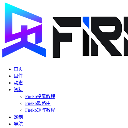
首页
固件
动态
资料
Firekb投屏教程
Firekb软路由
Firekb矩阵教程
定制
导航