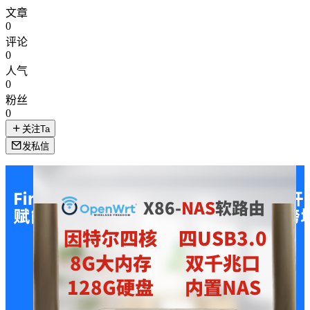
文章
0
评论
0
人气
0
粉丝
0
关注Ta
发私信