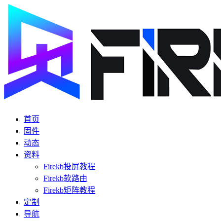
首页
固件
动态
资料
Firekb投屏教程
Firekb软路由
Firekb矩阵教程
定制
导航