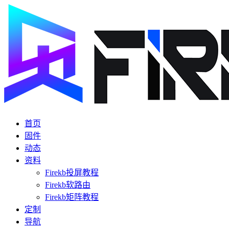
首页
固件
动态
资料
Firekb投屏教程
Firekb软路由
Firekb矩阵教程
定制
导航