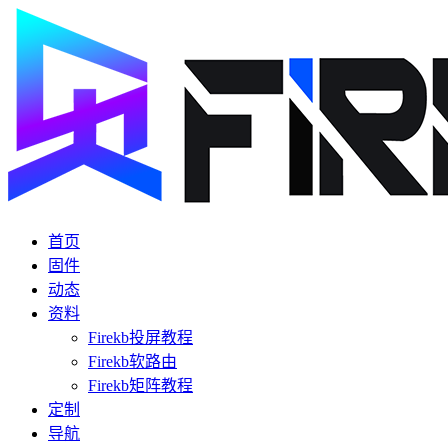
首页
固件
动态
资料
Firekb投屏教程
Firekb软路由
Firekb矩阵教程
定制
导航