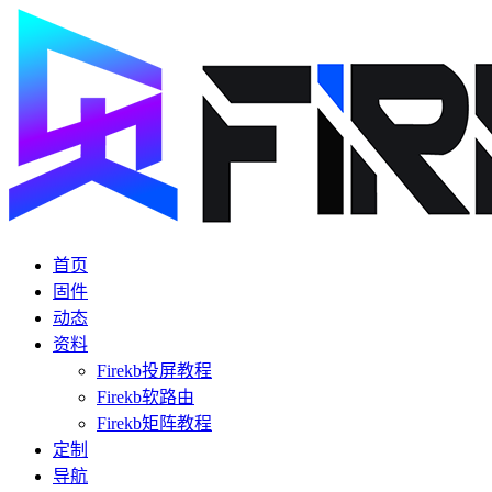
首页
固件
动态
资料
Firekb投屏教程
Firekb软路由
Firekb矩阵教程
定制
导航