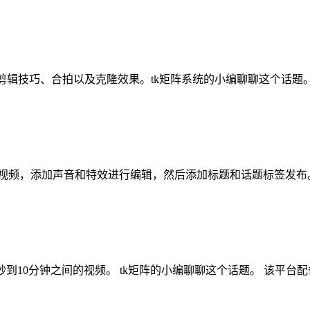
场和剪辑技巧、合拍以及克隆效果。tk矩阵系统的小编聊聊这个话题
，录制或上传视频，添加声音和特效进行编辑，然后添加标题和话题标签发布
5秒到10分钟之间的视频。 tk矩阵的小编聊聊这个话题。 该平台