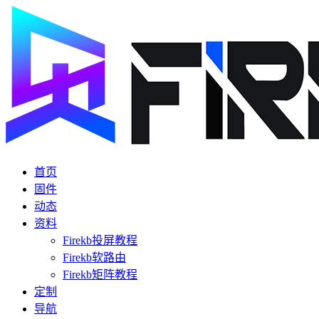
首页
固件
动态
资料
Firekb投屏教程
Firekb软路由
Firekb矩阵教程
定制
导航