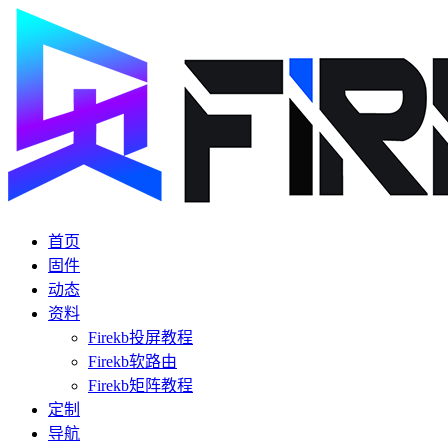
首页
固件
动态
资料
Firekb投屏教程
Firekb软路由
Firekb矩阵教程
定制
导航