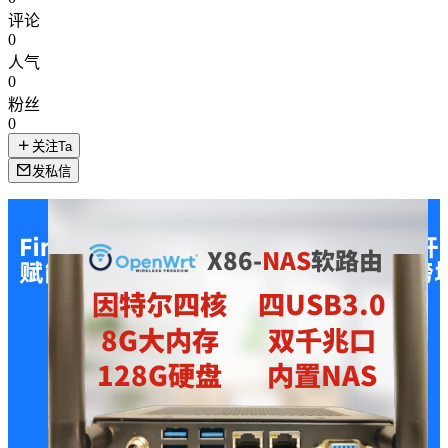
评论
0
人气
0
粉丝
0
关注Ta
发私信