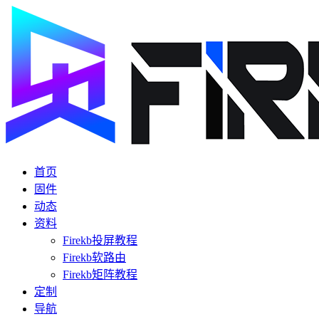
首页
固件
动态
资料
Firekb投屏教程
Firekb软路由
Firekb矩阵教程
定制
导航