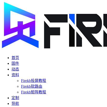
首页
固件
动态
资料
Firekb投屏教程
Firekb软路由
Firekb矩阵教程
定制
导航