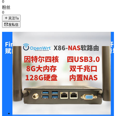
0
粉丝
0
关注Ta
发私信