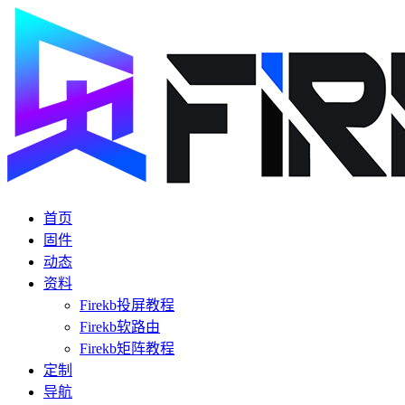
首页
固件
动态
资料
Firekb投屏教程
Firekb软路由
Firekb矩阵教程
定制
导航