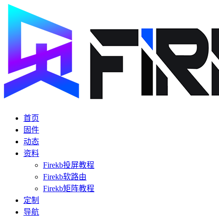
首页
固件
动态
资料
Firekb投屏教程
Firekb软路由
Firekb矩阵教程
定制
导航