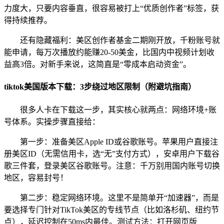
力度大，只要内容垂直，很容易被打上“优质创作者”标签，获
得持续推荐。
还有隐藏福利：美区创作者基金二期刚开放，千粉账号就
能申请，每万次播放约能赚20-50美金，比国内中视频计划收
益高3倍。对新手来说，这简直是“零成本启动资金”。
tiktok美国版本下载：3步绕过地区限制（附避坑指南）
很多人卡在下载这一步，其实核心就两点：网络环境+账
号体系。实操步骤直接给：
第一步：准备美区Apple ID或谷歌账号。苹果用户直接注
册美区ID（无需信用卡，选“无”支付方式），安卓用户下载谷
歌三件套，登录美区谷歌账号。注意：千万别用国内账号切换
地区，容易封号！
第二步：稳定网络环境。这里不是简单开“加速器”，而是
要选择专门针对TikTok美区的专线节点（比如洛杉矶、纽约节
点），延迟控制在50ms内最佳。测试方法：打开网页版