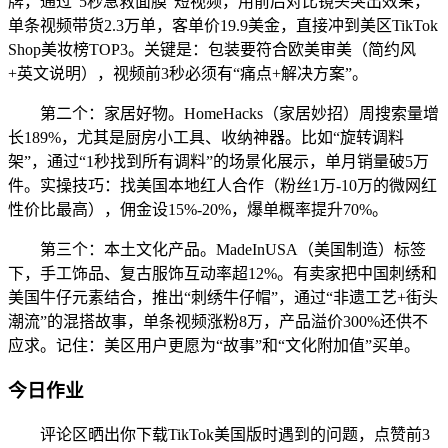
牌，通过“5秒急救面膜”短视频，用前后对比镜头突出效果，
单条视频带货2.3万单，客单价19.9美金，直接冲到美区TikTok
Shop美妆榜TOP3。关键是：包装要符合欧美审美（简约风
+英文说明），视频前3秒必须有“痛点+解决方案”。
第二个：家居好物。HomeHacks（家居妙招）周搜索量增
长189%，尤其是厨房小工具、收纳神器。比如“旋转调料
架”，通过“1秒找到所有调料”的场景化展示，单月销量破5万
件。实操技巧：找美国本地红人合作（粉丝1万-10万的微网红
性价比最高），佣金设15%-20%，爆单概率提升70%。
第三个：本土文化产品。MadeInUSA（美国制造）标签
下，手工饰品、复古服饰互动率超12%。有卖家把中国刺绣和
美国牛仔元素结合，推出“刺绣牛仔帽”，通过“非遗工艺+街头
潮流”的混搭故事，单条视频涨粉8万，产品溢价300%还供不
应求。记住：美区用户更愿为“故事”和“文化附加值”买单。
今日作业
评论区晒出你下载TikTok美国版时遇到的问题，点赞前3