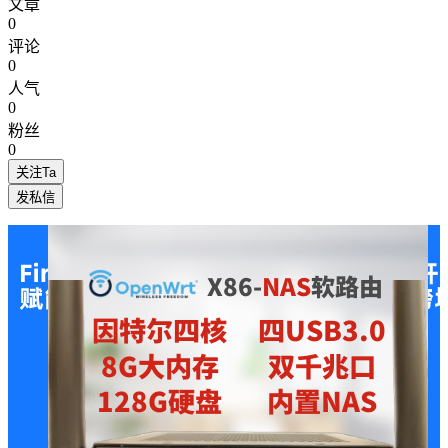
文章
0
评论
0
人气
0
粉丝
0
关注Ta
发私信