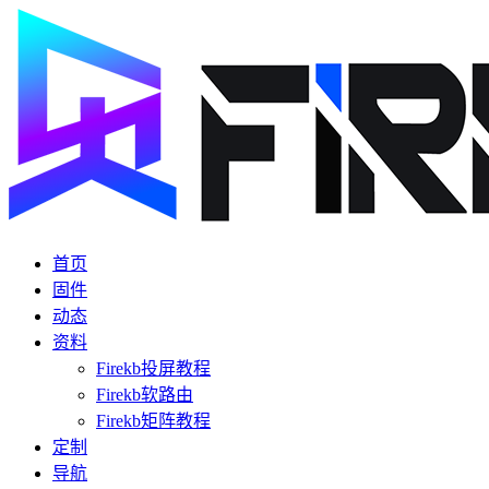
首页
固件
动态
资料
Firekb投屏教程
Firekb软路由
Firekb矩阵教程
定制
导航