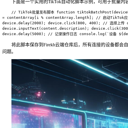
下面是一个实用的TikTok自动化脚本示例，可用于批量内
// TikTok批量发布脚本 function tiktokBatchPost(deviceLi
= contentArray[i % contentArray.length]; // 启动TikTo
device.delay(2000); device.click(800, 400); // 选择上传 
device.inputText(content.description); device.click
device.delay(5000); // 记录操作日志 console.log(`设备 ${de
将此脚本保存到Firekb云端仓库后，所有连接的设备都
问题。