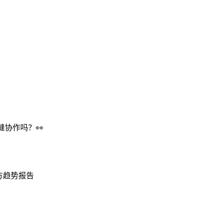
缝协作吗？👀
官方趋势报告