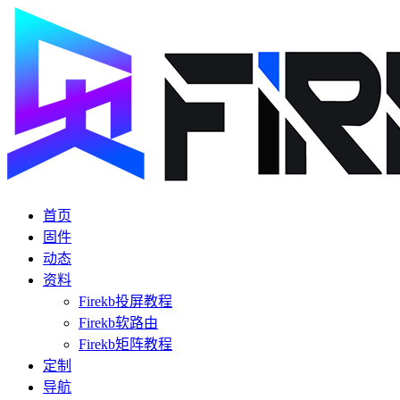
首页
固件
动态
资料
Firekb投屏教程
Firekb软路由
Firekb矩阵教程
定制
导航