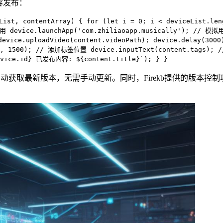
容发布：
st, contentArray) { for (let i = 0; i < deviceList.leng
k应用 device.launchApp('com.zhiliaoapp.musically'); // 
device.uploadVideo(content.videoPath); device.delay(3
(300, 1500); // 添加标签位置 device.inputText(content.tags)
vice.id} 已发布内容: ${content.title}`); } }
会自动获取最新版本，无需手动更新。同时，Firekb提供的版本