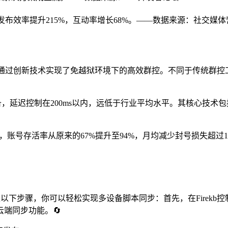
内容发布效率提升215%，互动率增长68%。——数据来源：社交媒
kb通过创新技术实现了免越狱环境下的高效群控。不同于传统群控工具
OS设备，延迟控制在200ms以内，远低于行业平均水平。其核心技
案后，账号存活率从原来的67%提升至94%，月均减少封号损失超过
通过以下步骤，你可以轻松实现多设备脚本同步：首先，在Firek
端同步功能。🔄