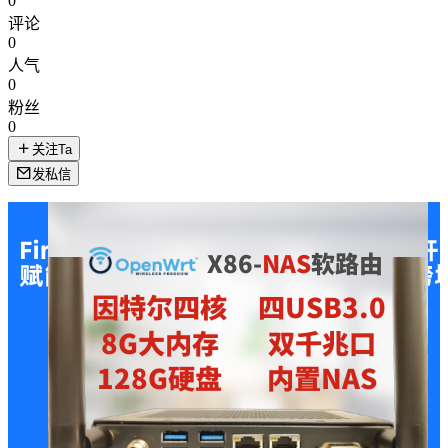
0
评论
0
人气
0
粉丝
0
关注Ta
发私信