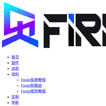
首页
固件
动态
资料
Firekb投屏教程
Firekb软路由
Firekb矩阵教程
定制
导航