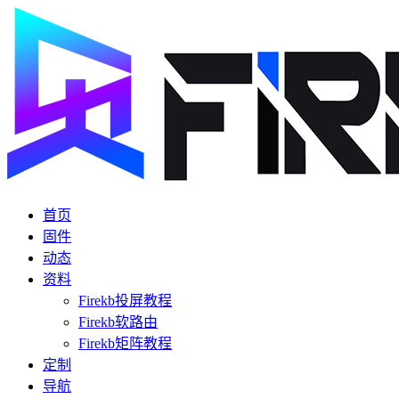
首页
固件
动态
资料
Firekb投屏教程
Firekb软路由
Firekb矩阵教程
定制
导航