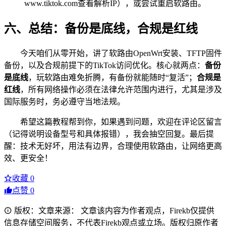
www.tiktok.com查看解析IP），或尝试重启软路由。
六、总结：备份是底线，合规是红线
今天咱们从零开始，讲了软路由OpenWrt安装、TFTP固件
备份，以及合规前提下的TikTok访问优化。核心就两点：
备份
是底线
，玩软路由难免折腾，有备份就能随时“复活”；
合规是
红线
，所有网络操作必须在法律允许范围内进行，尤其是涉及
国际服务时，务必遵守当地法规。
希望这篇教程帮到你，如果遇到问题，欢迎在评论区留言
（记得说明设备型号和具体报错），我会抽空回复。最后提
醒：技术无好坏，用法有边界，合理使用软路由，让网络更高
效、更安全！
收藏
0
点赞
0
版权：文章来源： 文章该内容为作者观点，Firekb仅提供
信息存储空间服务，不代表Firekb观点或立场。版权归原作者