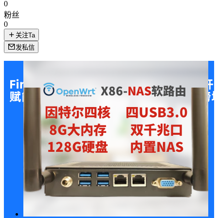
0
粉丝
0
关注Ta
发私信