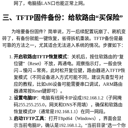
网了，电脑插LAN口也能正常上网。
三、TFTP固件备份：给软路由“买保险”
为啥要备份固件？简单说，万一后续配置玩崩了、刷机变
砖了，有备份就能一键恢复，省得拆机重装。TFTP备份是最
可靠的方法之一，尤其适合无法进入系统的情况。步骤如下：
开启软路由TFTP恢复模式
：关机后，按住软路由的“复
位键”（Reset）不放，再通电。观察指示灯，一般会快
闪→慢闪→常亮，此时松开复位键，路由器进入TFTP恢
复模式（不同设备进入方式可能不同，建议先查型号对
应的教程，比如x86设备可能需要串口调试，ARM路由
器通常按Reset键即可）。
设置电脑IP
：电脑有线网卡IP设成192.168.1.2（子网掩
码255.255.255.0，网关和DNS不用填），确保和软路由
恢复模式IP（通常是192.168.1.1）在同一网段。
启动TFTP工具
：打开Tftpd64（Windows），界面会显
示当前电脑IP，确认是192.168.1.2。“当前目录”选一个你