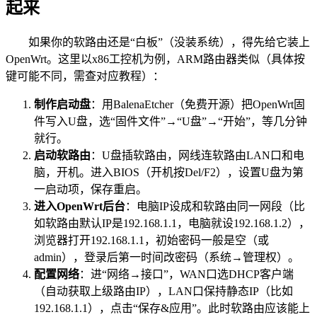
起来
如果你的软路由还是“白板”（没装系统），得先给它装上
OpenWrt。这里以x86工控机为例，ARM路由器类似（具体按
键可能不同，需查对应教程）：
制作启动盘
：用BalenaEtcher（免费开源）把OpenWrt固
件写入U盘，选“固件文件”→“U盘”→“开始”，等几分钟
就行。
启动软路由
：U盘插软路由，网线连软路由LAN口和电
脑，开机。进入BIOS（开机按Del/F2），设置U盘为第
一启动项，保存重启。
进入OpenWrt后台
：电脑IP设成和软路由同一网段（比
如软路由默认IP是192.168.1.1，电脑就设192.168.1.2），
浏览器打开192.168.1.1，初始密码一般是空（或
admin），登录后第一时间改密码（系统→管理权）。
配置网络
：进“网络→接口”，WAN口选DHCP客户端
（自动获取上级路由IP），LAN口保持静态IP（比如
192.168.1.1），点击“保存&应用”。此时软路由应该能上