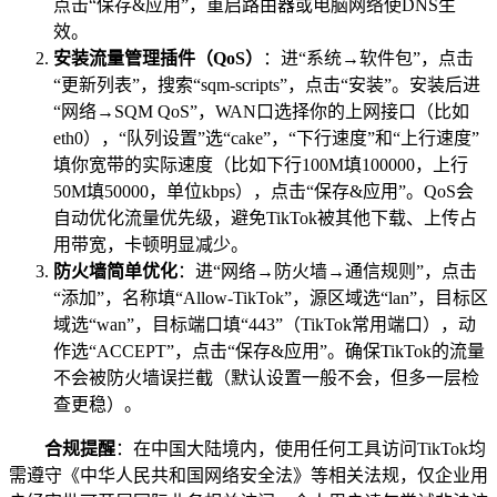
点击“保存&应用”，重启路由器或电脑网络使DNS生
效。
安装流量管理插件（QoS）
：进“系统→软件包”，点击
“更新列表”，搜索“sqm-scripts”，点击“安装”。安装后进
“网络→SQM QoS”，WAN口选择你的上网接口（比如
eth0），“队列设置”选“cake”，“下行速度”和“上行速度”
填你宽带的实际速度（比如下行100M填100000，上行
50M填50000，单位kbps），点击“保存&应用”。QoS会
自动优化流量优先级，避免TikTok被其他下载、上传占
用带宽，卡顿明显减少。
防火墙简单优化
：进“网络→防火墙→通信规则”，点击
“添加”，名称填“Allow-TikTok”，源区域选“lan”，目标区
域选“wan”，目标端口填“443”（TikTok常用端口），动
作选“ACCEPT”，点击“保存&应用”。确保TikTok的流量
不会被防火墙误拦截（默认设置一般不会，但多一层检
查更稳）。
合规提醒
：在中国大陆境内，使用任何工具访问TikTok均
需遵守《中华人民共和国网络安全法》等相关法规，仅企业用