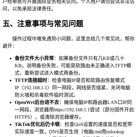
户经审批可开展国际业务相关访问。个人用户请勿尝试非法访
问，以免承担法律责任。
五、注意事项与常见问题
操作过程中难免遇到小问题，这里总结几个常见坑，帮你
避开：
备份文件大小异常
：如果备份文件只有几KB或几十
KB，说明备份失败，可能是软路由未正确进入TFTP模
式，重新尝试进入模式再备份。
TFTP连接超时
：检查电脑IP是否和软路由恢复模式
IP（192.168.1.1）同一网段，网线是否插紧，关闭电脑
防火墙和杀毒软件临时测试。
OpenWrt后台进不去
：确保电脑IP和路由器LAN口IP同
一网段，浏览器用https://192.168.1.1尝试（部分固件开启
HTTPS），或清除浏览器缓存。
TikTok优化后仍卡顿
：检查QoS设置的速度是否和宽带
实际速度一致，DNS是否生效（电脑cmd用nslookup