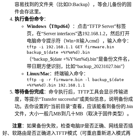
容易找到的文件夹（比如D:Backup），等会儿备份的固
件会存这里。
执行备份命令
：
Windows（Tftpd64）
：点击“TFTP Server”标签
页，在“Server interfaces”选192.168.1.2，然后打开
电脑命令提示符（Win+R输入cmd），输入命令：
tftp -i 192.168.1.1 GET firmware.bin
backup_$(date +%Y%m%d).bin
（“backup_$(date +%Y%m%d).bin”是备份文件名，
带日期方便识别，比如“backup_20231027.bin”）
Linux/Mac
：终端输入命令：
tftp -g -r firmware.bin -l backup_$(date
+%Y%m%d).bin 192.168.1.1
等待备份完成
：命令执行后，TFTP工具会显示传输进
度，等提示“Transfer successful”或类似信息，说明备份成
功。去你设置的“当前目录”查看，应该能看到备份的.bin
文件，大小一般几MB到几十MB（取决于固件类型）。
注意
：如果备份失败，检查电脑IP是否正确、网线是否插
好、软路由是否正确进入TFTP模式（可重启重新进入模式再