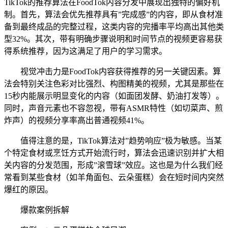
TikTok的推荐算法在FoodTok内容分发中展现出独特的偏好机
制。首先，算法会优先推荐具有”完成感”的内容，即从食材准
备到最终成品的完整过程，这类内容的完播率平均高出其他类
型32%。其次，带有明确步骤说明和时间节点的视频更容易获
得系统推荐，因为这满足了用户的学习需求。
视觉冲击力是FoodTok内容获得推荐的另一关键因素。算
法会特别关注色彩对比强烈、构图精美的视频，尤其是那些在
15秒内能展示明显变化的内容（如面团发酵、奶油打发等）。
同时，声音元素也不容忽视，带有ASMR特性（如切菜声、煎
炸声）的视频分享率高出普通视频41%。
值得注意的是，TikTok算法对”趋势响应”极为敏感。当某
个特定食材或烹饪方式开始流行时，算法会迅速识别并扩大相
关内容的分发范围，形成”滚雪球”效应。这也是为什么我们经
常看到某些食材（如羊角面包、云朵蛋糕）会在短时间内突然
爆红的原因。
爆款案例拆解