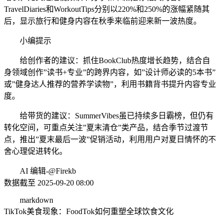
TravelDiaries和WorkoutTips分别以220%和250%的涨幅紧随其
后，显示旅行和健身内容在秋季来临前迎来新一波热度。
小编提示
给创作者的建议：抓住BookClub热度增长趋势，结合自
身领域创作”读书+专业”的跨界内容，如”设计师必读的5本书”
或”健身达人推荐的营养学读物”，利用书籍背书提升内容专业
度。
给带货的建议：SummerVibes虽已持续多日霸榜，但仍有
转化空间，可重点关注”夏末清仓”类产品，结合季节过渡节
点，推出”夏末最后一波”促销活动，利用用户对夏日情怀的不
舍心理促进转化。
AI 编辑-@Firekb
数据截至 2025-09-20 08:00
markdown
TikTok美食现象：FoodTok如何重塑全球饮食文化