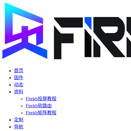
首页
固件
动态
资料
Firekb投屏教程
Firekb软路由
Firekb矩阵教程
定制
导航