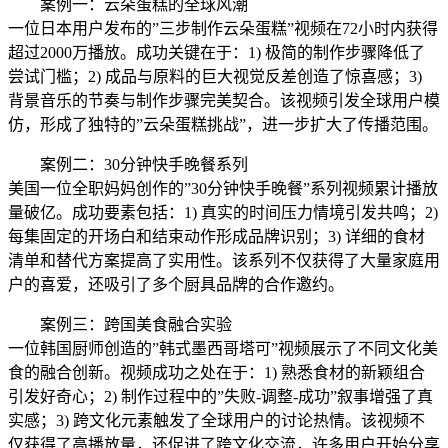
案例一：云朵蛋糕的全球风潮
一位日本用户发布的”三步制作云朵蛋糕”视频在72小时内获得
超过2000万播放。成功关键在于：1) 极简的制作步骤降低了
尝试门槛；2) 成品与原料的巨大视觉反差创造了惊喜感；3)
背景音乐的节奏与制作步骤完美契合。该视频引发全球用户模
仿，形成了独特的”云朵蛋糕挑战”，进一步扩大了传播范围。
案例二：30分钟快手晚餐系列
美国一位全职妈妈创作的”30分钟快手晚餐”系列视频累计播放
量破亿。成功要素包括：1) 真实的时间压力情境引发共鸣；2)
每集固定的开场白和结束动作形成品牌识别；3) 详细的食材
清单和替代方案提高了实用性。该系列不仅获得了大量家庭用
户的喜爱，还吸引了多个厨具品牌的合作邀约。
案例三：跨国美食融合实验
一位韩国厨师创造的”韩式墨西哥塔可”视频展示了不同文化美
食的融合创新。视频成功之处在于：1) 熟悉食材的新颖组合
引发好奇心；2) 制作过程中的”失败-调整-成功”叙事增强了真
实感；3) 跨文化元素触发了全球用户的讨论热情。该视频不
仅获得了高播放量，还促进了跨文化交流，许多用户开始分享