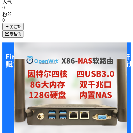
人气
0
粉丝
0
关注Ta
发私信