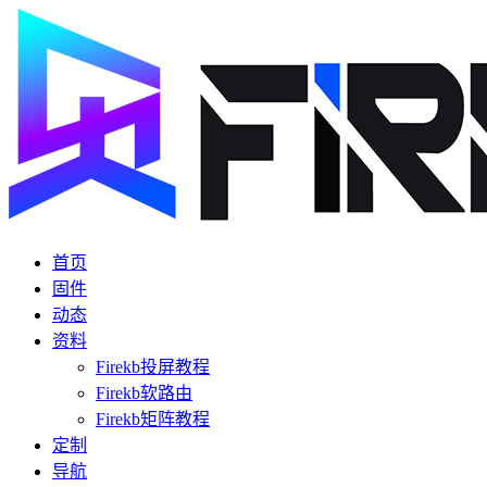
首页
固件
动态
资料
Firekb投屏教程
Firekb软路由
Firekb矩阵教程
定制
导航