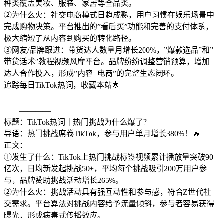
种类覆盖美妆、服装、家居等全品类。
②为什么火：社交电商模式日趋成熟，用户习惯在娱乐场景中
完成购物决策。平台推出的”看后买”功能和完善的支付体系，
极大缩短了从内容到购买的转化路径。
③网友/品牌跟进：带货达人数量月增长200%，”爆款选品”和”
带货话术”教程视频风靡平台。品牌纷纷调整营销预算，增加
达人合作投入，形成”内容+电商”的完整生态闭环。
追踪每日TikTok热词，收藏本站🌟
————
————
标题：TikTok热词｜热门挑战为什么爆了？
导语：热门挑战席卷TikTok，参与用户单月增长380%！🔥
正文：
①发生了什么：TikTok上热门挑战标签视频累计播放量突破90
亿次，日均新发起挑战50+，平均每个挑战吸引200万用户参
与，品牌赞助挑战活动增长265%。
②为什么火：挑战活动具有强互动性和参与感，符合Z世代社
交需求。平台算法对挑战内容给予流量倾斜，参与者容易获得
曝光，形成病毒式传播效应。