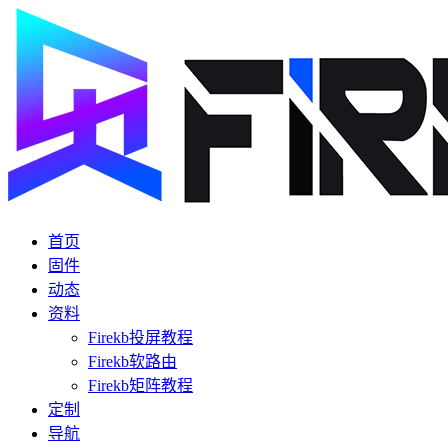
首页
固件
动态
资料
Firekb投屏教程
Firekb软路由
Firekb矩阵教程
定制
导航