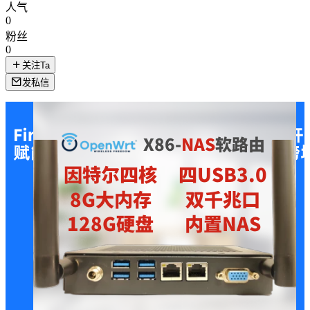
人气
0
粉丝
0
关注Ta
发私信