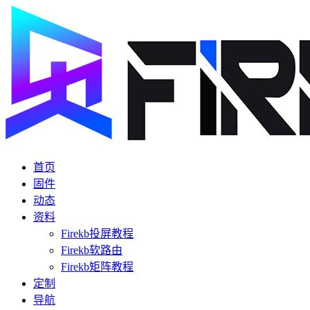
首页
固件
动态
资料
Firekb投屏教程
Firekb软路由
Firekb矩阵教程
定制
导航