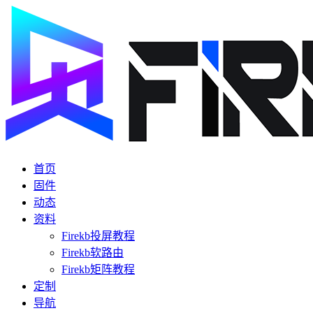
首页
固件
动态
资料
Firekb投屏教程
Firekb软路由
Firekb矩阵教程
定制
导航