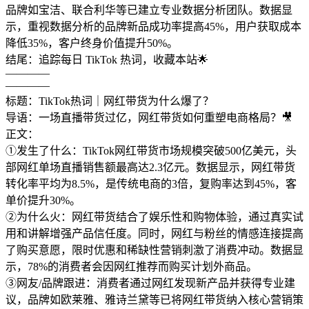
品牌如宝洁、联合利华等已建立专业数据分析团队。数据显
示，重视数据分析的品牌新品成功率提高45%，用户获取成本
降低35%，客户终身价值提升50%。
结尾：追踪每日 TikTok 热词，收藏本站🌟
————
————
标题：TikTok热词｜网红带货为什么爆了？
导语：一场直播带货过亿，网红带货如何重塑电商格局？🎥
正文：
①发生了什么：TikTok网红带货市场规模突破500亿美元，头
部网红单场直播销售额最高达2.3亿元。数据显示，网红带货
转化率平均为8.5%，是传统电商的3倍，复购率达到45%，客
单价提升30%。
②为什么火：网红带货结合了娱乐性和购物体验，通过真实试
用和讲解增强产品信任度。同时，网红与粉丝的情感连接提高
了购买意愿，限时优惠和稀缺性营销刺激了消费冲动。数据显
示，78%的消费者会因网红推荐而购买计划外商品。
③网友/品牌跟进：消费者通过网红发现新产品并获得专业建
议，品牌如欧莱雅、雅诗兰黛等已将网红带货纳入核心营销策