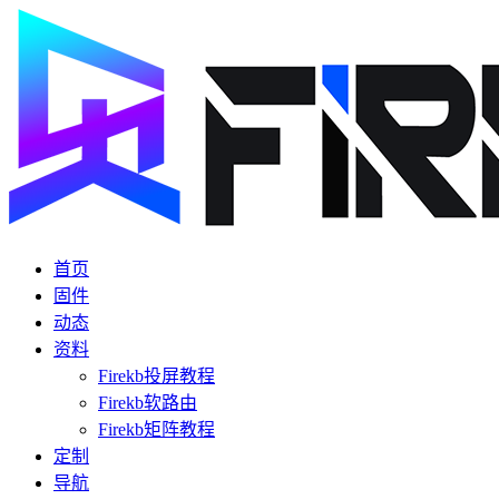
首页
固件
动态
资料
Firekb投屏教程
Firekb软路由
Firekb矩阵教程
定制
导航