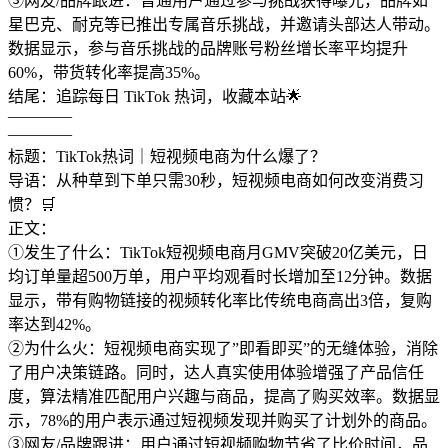
③网友/品牌跟进：普通用户通过参与挑战获得曝光，品牌如
星巴克、耐克等已推出专属音乐挑战，并邀请头部达人带动。
数据显示，参与音乐挑战的品牌账号粉丝增长率平均提升
60%，带货转化率提高35%。
结尾：追踪每日 TikTok 热词，收藏本站🌟
————
————
标题：TikTok热词｜短视频电商为什么爆了？
导语：从种草到下单只需30秒，短视频电商如何改变消费习
惯？🛒
正文：
①发生了什么：TikTok短视频电商月GMV突破20亿美元，日
均订单量超500万单，用户平均观看时长增加至12分钟。数据
显示，带有购物链接的视频转化率比传统电商高出3倍，复购
率达到42%。
②为什么火：短视频电商实现了”即看即买”的无缝体验，消除
了用户决策链路。同时，达人真实使用体验增强了产品信任
度，算法精准匹配用户兴趣与商品，提高了购买效率。数据显
示，78%的用户表示通过短视频发现并购买了计划外的商品。
③网友/品牌跟进：用户通过短视频购物节省了比价时间，品